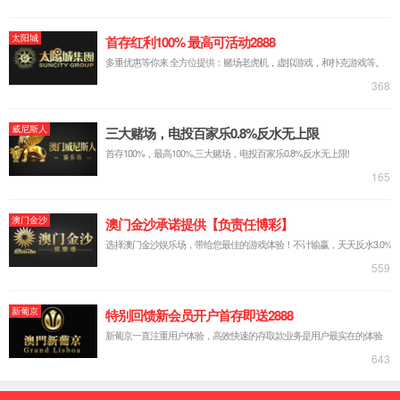
胃安肽
健立血甲壳
动保产