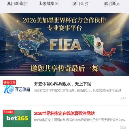
热搜关键词：
生物饲料添加剂
添加剂饲料
中国饲料添加剂
微生
您当前的位置：
首页
>
产品频道
>
动保添加剂
动保添加剂：
猪用动保
禽用动保
牛羊动保
动保添加剂