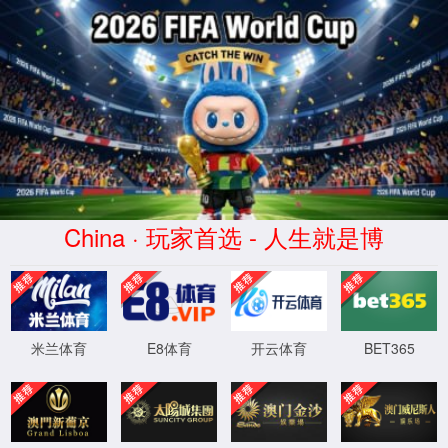
专注动物矿物元
网站首页
动保产品
微量元素
走进4399js金莎官网登录入口