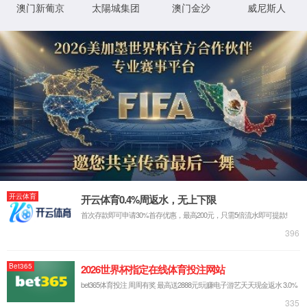
热搜关键词：
生物饲料添加剂
添加剂饲料
中国饲料添加剂
微生
您当前的位置：
首页
>
产品频道
>
动保添加剂
>
牛羊动保
动保添加剂：
猪用动保
禽用动保
牛羊动保
牛羊动保