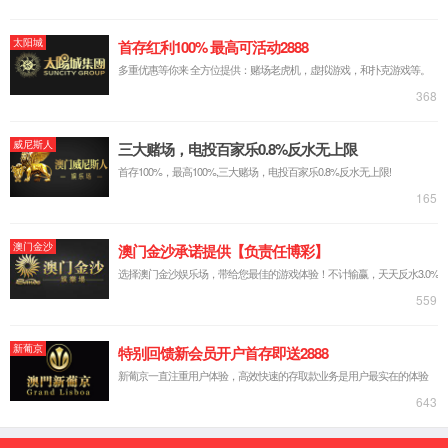
胃安肽
牛魔王