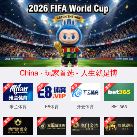
专注动物矿物元
网站首页
动保产品
微量元素
走进4399js金莎官网登录入口