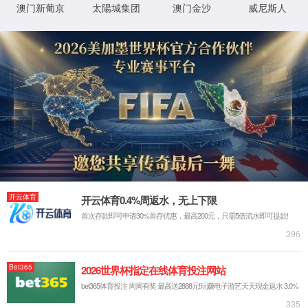
热搜关键词：
十大微量元素肥料厂家
微量元素原料厂家
有机微量元
您当前的位置：
首页
>
荣誉资质
>
十大领航企业
关于我们
品牌历程