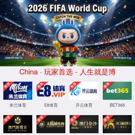
专注动物矿物元
网站首页
动保产品
微量元素
走进4399js金莎官网登录入口